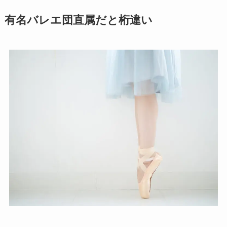
有名バレエ団直属だと桁違い