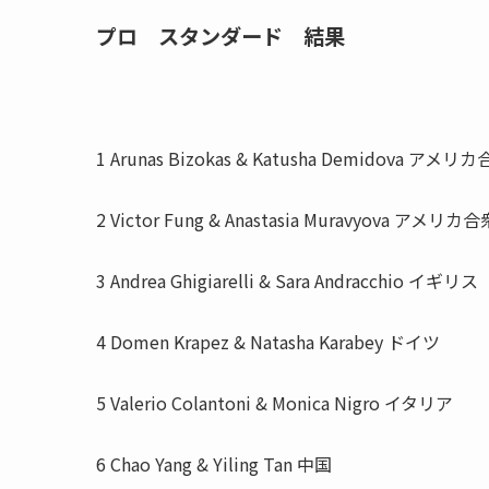
プロ スタンダード 結果
1 Arunas Bizokas & Katusha Demidova 
2 Victor Fung & Anastasia Muravyova ア
3 Andrea Ghigiarelli & Sara Andracchio イ
4 Domen Krapez & Natasha Karabey ドイツ
5 Valerio Colantoni & Monica Nigro イタリア
6 Chao Yang & Yiling Tan 中国