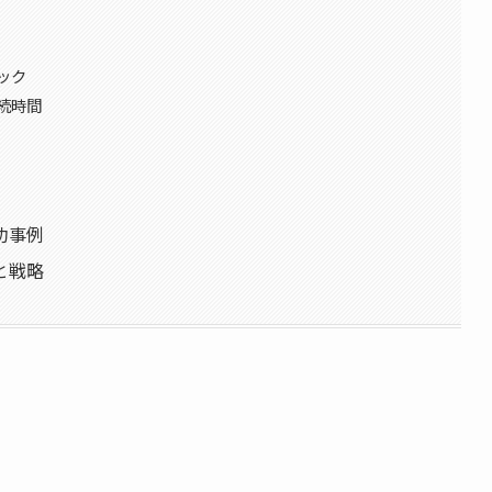
ック
続時間
功事例
と戦略